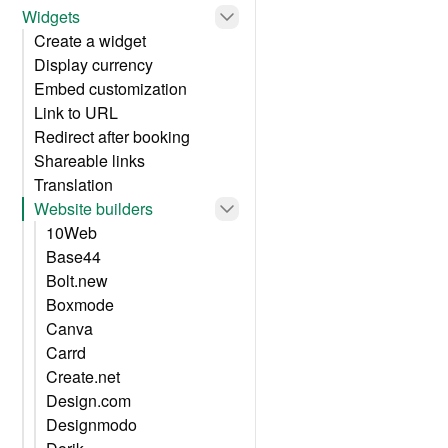
Widgets
Create a widget
Display currency
Embed customization
Link to URL
Redirect after booking
Shareable links
Translation
Website builders
10Web
Base44
Bolt.new
Boxmode
Canva
Carrd
Create.net
Design.com
Designmodo