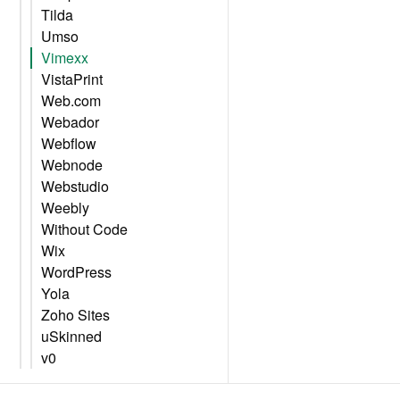
Tilda
Umso
Vimexx
VistaPrint
Web.com
Webador
Webflow
Webnode
Webstudio
Weebly
Without Code
Wix
WordPress
Yola
Zoho Sites
uSkinned
v0