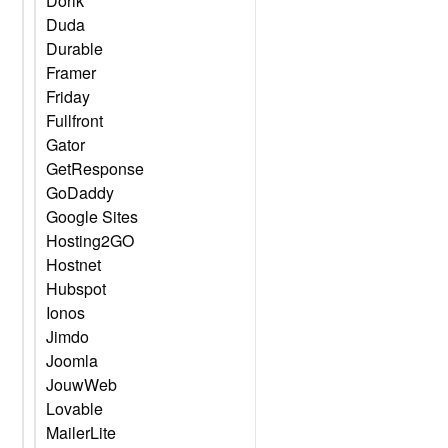
Dorik
Duda
Durable
Framer
Friday
Fullfront
Gator
GetResponse
GoDaddy
Google Sites
Hosting2GO
Hostnet
Hubspot
Ionos
Jimdo
Joomla
JouwWeb
Lovable
MailerLite