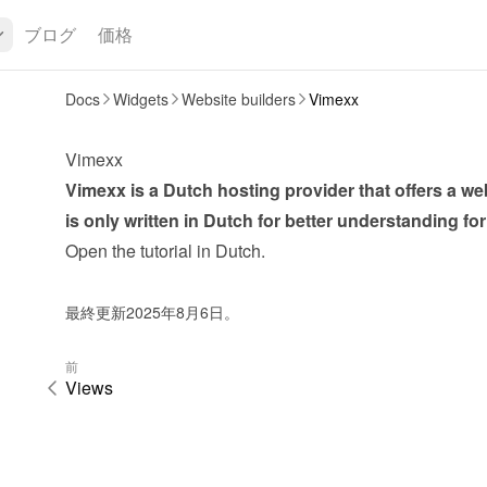
ブログ
価格
Docs
Widgets
Website builders
Vimexx
Vimexx
Vimexx is a Dutch hosting provider that offers a webs
is only written in Dutch for better understanding f
Open the tutorial in Dutch
.
最終更新2025年8月6日。
前
Views