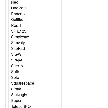
Neo
One.com
Phoenix
Quillbott
Replit
SITE123
Simplesite
Simvoly
SitePad
SiteW
Sitejet
Siter.io
Softr
Solo
Squarespace
Strato
Strikingly
Super
TeleportHQ