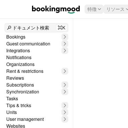
特徴
リソース
ドキュメント検索
⌘K
Bookings
Guest communication
Integrations
Notifications
Organizations
Rent & restrictions
Reviews
Subscriptions
Synchronization
Tasks
Tips & tricks
Units
User management
Websites