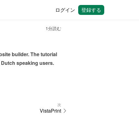
ログイン
登録する
1分読む
ite builder. The tutorial 
or Dutch speaking users.
次
VistaPrint