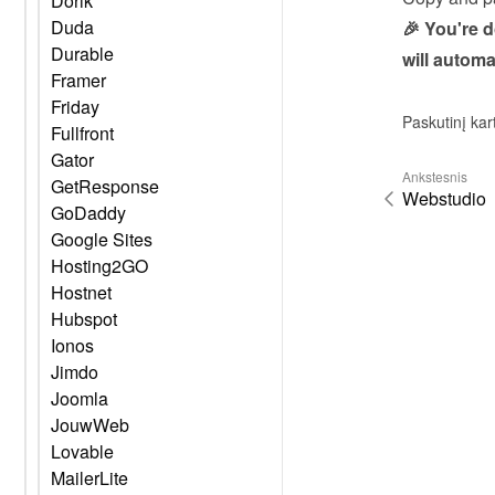
Dorik
Duda
🎉 You're 
Durable
will automa
Framer
Friday
Paskutinį kar
Fullfront
Gator
Ankstesnis
GetResponse
Webstudio
GoDaddy
Google Sites
Hosting2GO
Hostnet
Hubspot
Ionos
Jimdo
Joomla
JouwWeb
Lovable
MailerLite