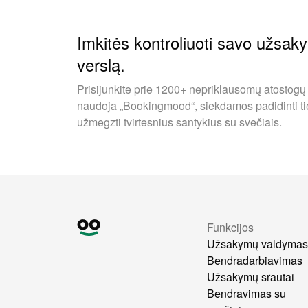
Imkitės kontroliuoti savo užsak
verslą.
Prisijunkite prie 1200+ nepriklausomų atostogų
naudoja „Bookingmood“, siekdamos padidinti ti
užmegzti tvirtesnius santykius su svečiais.
Funkcijos
Užsakymų valdyma
Bendradarbiavimas
Užsakymų srautai
Bendravimas su