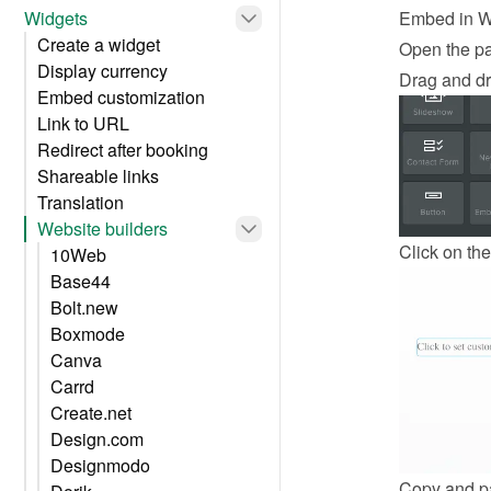
Widgets
Embed in W
Create a widget
Open the p
Display currency
Drag and dr
Embed customization
Link to URL
Redirect after booking
Shareable links
Translation
Website builders
Click on the
10Web
Base44
Bolt.new
Boxmode
Canva
Carrd
Create.net
Design.com
Designmodo
Copy and pa