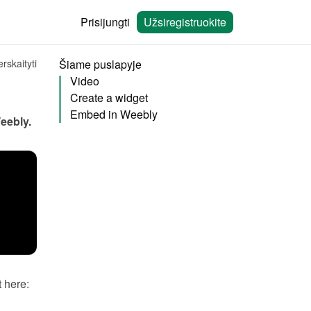
Prisijungti
Užsiregistruokite
rskaityti
Šiame puslapyje
Video
Create a widget
Embed in Weebly
eebly
.
You will need to create a widget in Bookingmood first. Learn how to create it here: 