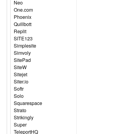
Neo
One.com
Phoenix
Quillbott
Replit
SITE123
Simplesite
Simvoly
SitePad
SiteW
Sitejet
Siter.io
Softr
Solo
Squarespace
Strato
Strikingly
Super
TeleportHQ