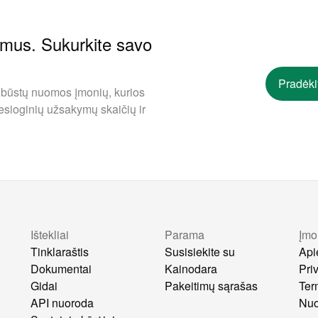
ymus. Sukurkite savo
Pradėki
 būstų nuomos įmonių, kurios
esioginių užsakymų skaičių ir
Ištekliai
Parama
Įmo
s
Tinklaraštis
Susisiekite su
Api
Dokumentai
Kainodara
Pri
Gidai
Pakeitimų sąrašas
Ter
API nuoroda
Nuo