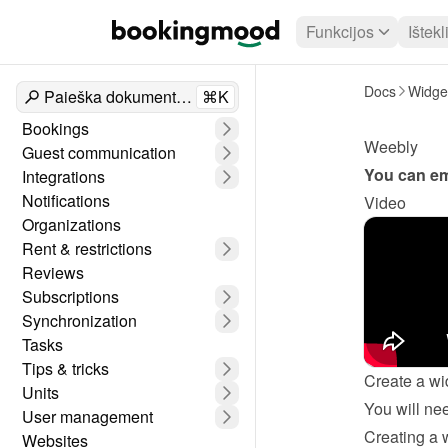
Funkcijos
Ištekl
Docs
Widge
Paieška dokumentuose
⌘K
Bookings
Weebly
Guest communication
You can em
Integrations
Notifications
Video
Organizations
Rent & restrictions
Reviews
Subscriptions
Synchronization
Tasks
Tips & tricks
Create a wi
Units
User management
Creating a 
Websites