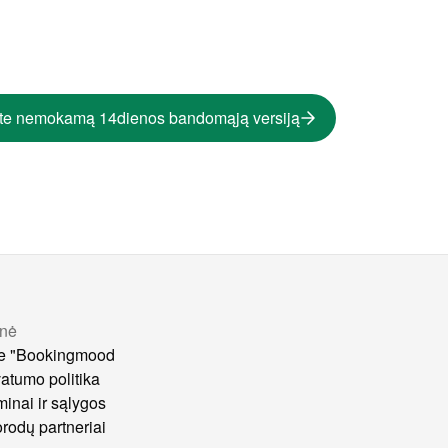
te nemokamą 14dienos bandomąją versiją
nė
e "Bookingmood
vatumo politika
minai ir sąlygos
rodų partneriai