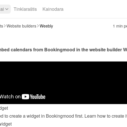
iai
Tinklaraštis
Kainodara
ts
Website builders
Weebly
1 min pe
bed calendars from Bookingmood in the website builder 
W
dget
widget