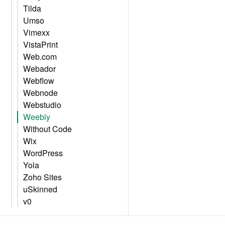
Tilda
Umso
Vimexx
VistaPrint
Web.com
Webador
Webflow
Webnode
Webstudio
Weebly
Without Code
Wix
WordPress
Yola
Zoho Sites
uSkinned
v0