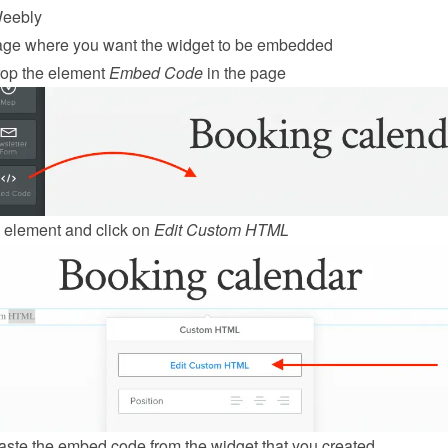
eebly
age where you want the widget to be embedded
op the element 
Embed Code
 in the page
 element and click on 
Edit Custom HTML
ste the embed code from the 
widget
 that you created