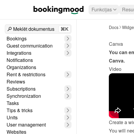
Funkcijas
Resur
Docs
Widge
Meklēt dokumentus
⌘K
Bookings
Canva
Guest communication
Integrations
Notifications
Canva
.
Organizations
Video
Rent & restrictions
Reviews
Subscriptions
Synchronization
Tasks
Tips & tricks
Units
Create a wi
User management
Websites