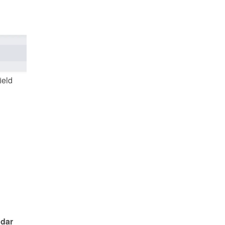
field 
dar 