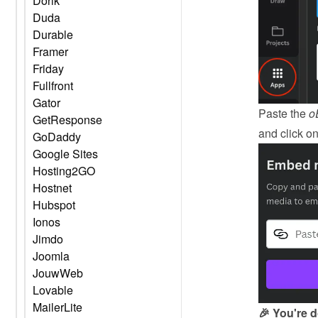
Dorik
Duda
Durable
Framer
Friday
Fullfront
Gator
Paste the 
o
GetResponse
and click on
GoDaddy
Google Sites
Hosting2GO
Hostnet
Hubspot
Ionos
Jimdo
Joomla
JouwWeb
Lovable
MailerLite
🎉 You're 