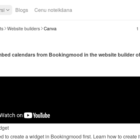
si
Blogs
Cenu noteikšana
ts
Website builders
Canva
1 
dget