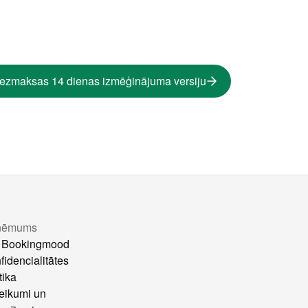
bezmaksas 14 dienas izmēģinājuma versiju
ņēmums
 Bookingmood
fidencialitātes
tika
eikumi un