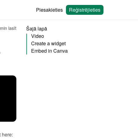
Piesakieties
Reģistrējieties
min lasīt
Šajā lapā
Video
Create a widget
Embed in Canva
You can embed calendars from Bookingmood in the website builder of 
You will need to create a widget in Bookingmood first. Learn how to create it here: 