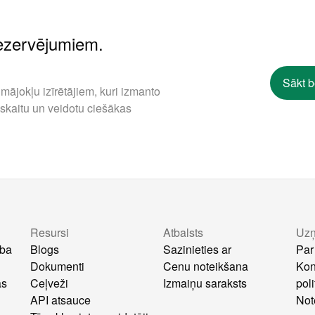
rezervējumiem.
Sākt 
mājokļu izīrētājiem, kuri izmanto
 skaitu un veidotu ciešākas
Resursi
Atbalsts
Uz
ība
Blogs
Sazinieties ar
Par
Dokumenti
Cenu noteikšana
Kon
as
Ceļveži
Izmaiņu saraksts
poli
API atsauce
Not