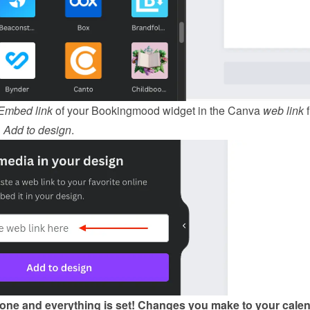
Embed link
 of your Bookingmood widget in the Canva 
web link
 
 
Add to design
.
done and everything is set! Changes you make to your calen