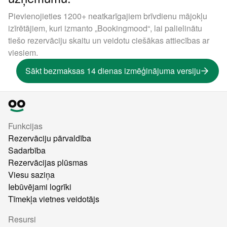
Pievienojieties 1200+ neatkarīgajiem brīvdienu mājokļu
izīrētājiem, kuri izmanto „Bookingmood“, lai palielinātu
tiešo rezervāciju skaitu un veidotu ciešākas attiecības ar
viesiem.
Sākt bezmaksas 14 dienas izmēģinājuma versiju
Funkcijas
Rezervāciju pārvaldība
Sadarbība
Rezervācijas plūsmas
Viesu saziņa
Iebūvējami logrīki
Tīmekļa vietnes veidotājs
Resursi