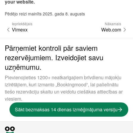
your website.
Pēdējo reizi mainīts 2025. gada 8. augusts
Iepriekšējais
Nākamais
Vimexx
Web.com
Pārņemiet kontroli pār saviem
rezervējumiem. Izveidojiet savu
uzņēmumu.
Pievienojieties 1200+ neatkarīgajiem brīvdienu mājokļu
izīrētājiem, kuri izmanto „Bookingmood“, lai palielinātu
tiešo rezervāciju skaitu un veidotu ciešākas attiecības ar
viesiem.
Sākt bezmaksas 14 dienas izmēģinājuma versiju