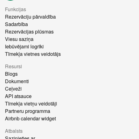
Funkcijas
Rezervāciju pārvaldība
Sadarbība
Rezervācijas plūsmas
Viesu saziņa
Iebūvējami logrīki
Tīmekļa vietnes veidotājs
Resursi
Blogs
Dokumenti
Ceļveži
API atsauce
Tīmekļa vietņu veidotāji
Partneru programma
Airbnb calendar widget
Atbalsts
Sazinieties ar