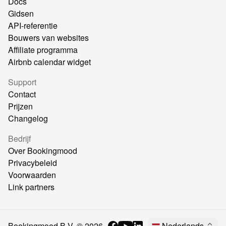
Docs
Gidsen
API-referentie
Bouwers van websites
Affiliate programma
Airbnb calendar widget
Support
Contact
Prijzen
Changelog
Bedrijf
Over Bookingmood
Privacybeleid
Voorwaarden
Link partners
Bookingmood B.V. ©
2026
Nederlands