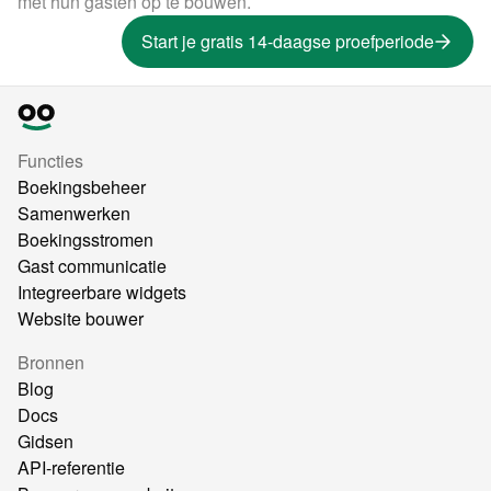
met hun gasten op te bouwen.
Start je gratis 14-daagse proefperiode
Functies
Boekingsbeheer
Samenwerken
Boekingsstromen
Gast communicatie
Integreerbare widgets
Website bouwer
Bronnen
Blog
Docs
Gidsen
API-referentie