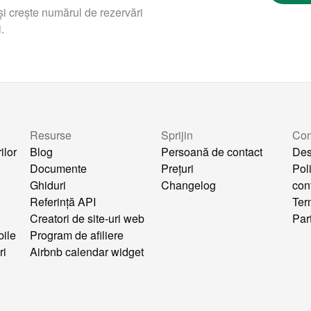
i crește numărul de rezervări
.
Resurse
Sprijin
Co
ilor
Blog
Persoană de contact
Des
Documente
Prețuri
Pol
Ghiduri
Changelog
conf
Referință API
Ter
Creatori de site-uri web
Par
bile
Program de afiliere
ri
Airbnb calendar widget