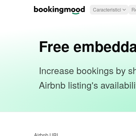
Caracteristici
R
Free embedda
Increase bookings by sh
Airbnb listing's availabi
Airbnb URL