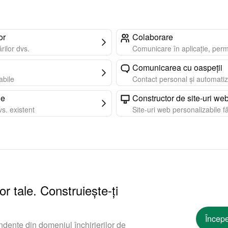
or
Colaborare
rilor dvs.
Comunicare în aplicație, perm
Comunicarea cu oaspeții
rabile
Contact personal și automatiz
le
Constructor de site-uri we
s. existent
Site-uri web personalizabile f
or tale. Construiește-ți
Începe
ndente din domeniul închirierilor de