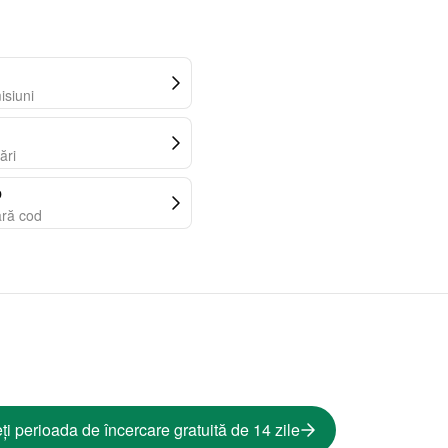
isiuni
ări
b
ără cod
ți perioada de încercare gratuită de 14 zile