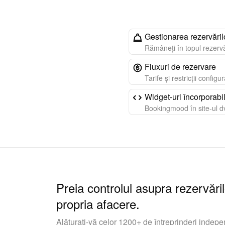
Gestionarea rezervăril
Rămâneți în topul rezervă
Fluxuri de rezervare
Tarife și restricții configu
Widget-uri încorporabi
Bookingmood în site-ul dv
Preia controlul asupra rezervăril
propria afacere.
Alăturați-vă celor 1200+ de întreprinderi indepe