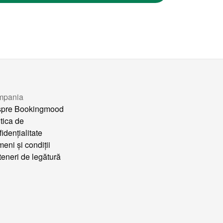
mpania
pre Bookingmood
itica de
idențialitate
meni și condiții
teneri de legătură