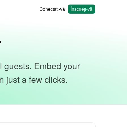
Conectați-vă
Înscrieți-vă
r
al guests. Embed your
 just a few clicks.