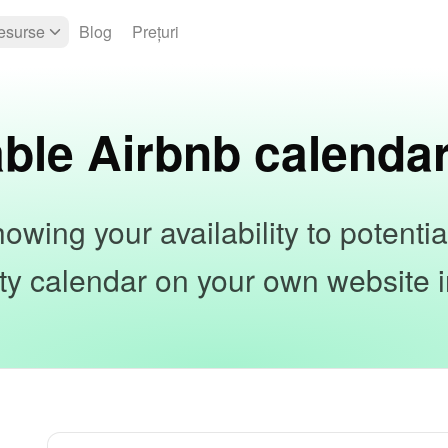
esurse
Blog
Prețuri
ble Airbnb calenda
owing your availability to potenti
lity calendar on your own website in