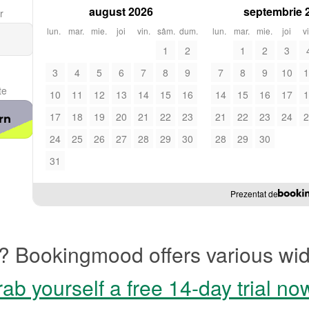
august 2026
septembrie 
r
lun.
mar.
mie.
joi
vin.
sâm.
dum.
lun.
mar.
mie.
joi
v
1
2
1
2
3
3
4
5
6
7
8
9
7
8
9
10
1
te
10
11
12
13
14
15
16
14
15
16
17
1
17
18
19
20
21
22
23
21
22
23
24
2
rn
24
25
26
27
28
29
30
28
29
30
31
Prezentat de
? Bookingmood offers various wid
ab yourself a free 14-day trial no