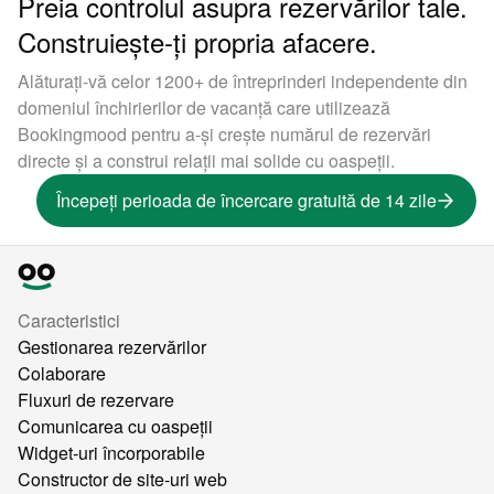
Preia controlul asupra rezervărilor tale.
Construiește-ți propria afacere.
Alăturați-vă celor 1200+ de întreprinderi independente din
domeniul închirierilor de vacanță care utilizează
Bookingmood pentru a-și crește numărul de rezervări
directe și a construi relații mai solide cu oaspeții.
Începeți perioada de încercare gratuită de 14 zile
Caracteristici
Gestionarea rezervărilor
Colaborare
Fluxuri de rezervare
Comunicarea cu oaspeții
Widget-uri încorporabile
Constructor de site-uri web