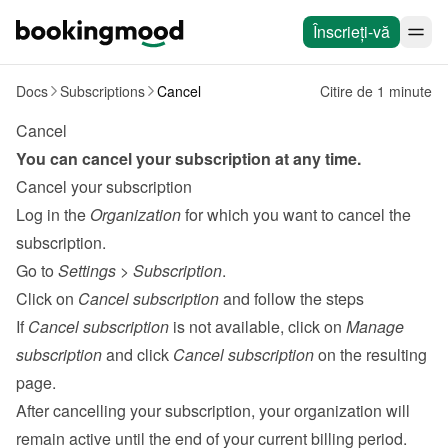
Înscrieți-vă
Docs
Subscriptions
Cancel
Citire de 1 minute
Cancel
You can cancel your subscription at any time.
Cancel your subscription
Log in the 
Organization
 for which you want to cancel the 
subscription.
Go to 
Settings
 > 
Subscription
.
Click on 
Cancel subscription
 and follow the steps

If 
Cancel subscription
 is not available, click on 
Manage 
subscription
 and click 
Cancel subscription
 on the resulting 
page.
After cancelling your subscription, your organization will 
remain active until the end of your current billing period.