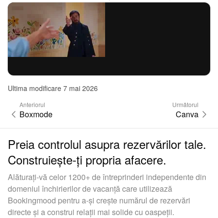
Ultima modificare 7 mai 2026
Anteriorul
Următorul
Boxmode
Canva
Preia controlul asupra rezervărilor tale.
Construiește-ți propria afacere.
Alăturați-vă celor 1200+ de întreprinderi independente din
domeniul închirierilor de vacanță care utilizează
Bookingmood pentru a-și crește numărul de rezervări
directe și a construi relații mai solide cu oaspeții.