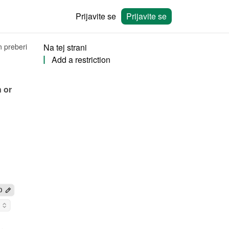
Prijavite se
Prijavite se
n preberi
Na tej strani
Add a restriction
 or 