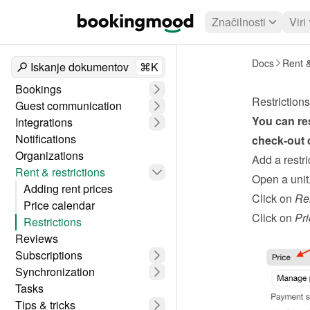
Značilnosti
Viri
Docs
Rent &
Iskanje dokumentov
⌘K
Bookings
Restrictions
Guest communication
You can res
Integrations
Notifications
check-out 
Organizations
Add a restri
Rent & restrictions
Open a unit
Adding rent prices
Click on 
Re
Price calendar
Click on 
Pri
Restrictions
Reviews
Subscriptions
Synchronization
Tasks
Tips & tricks