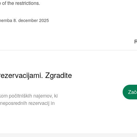
f the restrictions.
memba 8. december 2025
R
ezervacijami. Zgradite
Zač
om počitniških najemov, ki
neposrednih rezervacij in