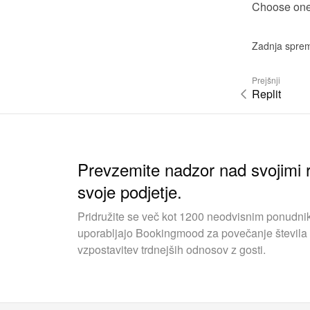
Choose one o
Zadnja spre
Prejšnji
Replit
Prevzemite nadzor nad svojimi r
svoje podjetje.
Pridružite se več kot 1200 neodvisnim ponudnik
uporabljajo Bookingmood za povečanje števila 
vzpostavitev trdnejših odnosov z gosti.