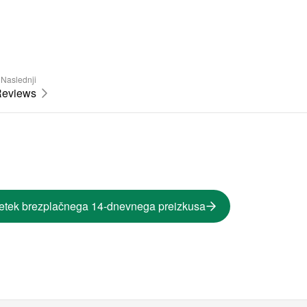
Naslednji
eviews
etek brezplačnega 14-dnevnega preizkusa