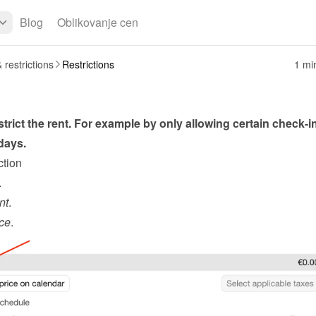
Blog
Oblikovanje cen
 restrictions
Restrictions
1 mi
trict the rent. For example by only allowing certain check-in
days.
ction
.
nt
.
ce
.