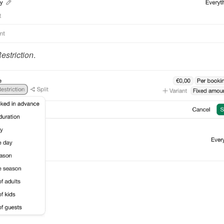
estriction
.