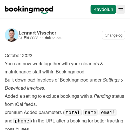
Kaydolun
Lennart Visscher
Changelog
31 Eki 2023
 • 
1 dakika oku
October 2023
You can now work together with your 
cleaners & 
maintenance staff
 within Bookingmood!
Bulk download invoices of Bookingmood under 
Settings
 > 
Download invoices
.
Added a setting to exclude bookings with a 
Pending
 status 
from iCal feeds.
premium
 Added parameters (
, 
, 
total
name
email
and 
) in the URL after a booking for better tracking 
phone
possibilities.