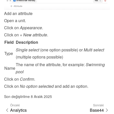
Add an attribute
Open a unit.
Click on 
Appearance
.
Click on 
+ New attribute
.
Field
Description
Single select
 (one option possible) or 
Multi select
Type
(multiple options possible)
The name of the attribute, for example: 
Swimming 
Name
pool
Click on 
Confirm
.
Click on 
No option selected
 and add an option.
Son değiştirilme 8 Aralık 2025
Önceki
Sonraki
Analytics
Base44