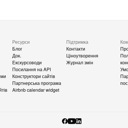
Ресурси
Підтримка
Ком
Блог
Контакти
Про
Док.
Ціноутворення
Пол
Екскурсоводи
Журнал змін
кон
Посилання на API
Умо
ями
Конструктори сайтів
Пар
Партнерська програма
по
йтів
Airbnb calendar widget