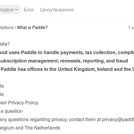
есурси
Блог
Ціноутворення
iptions
What is Paddle?
1 х
ddle?
d uses Paddle to handle payments, tax collection, complia
subscription management, renewals, reporting, and fraud 
 Paddle has offices in the United Kingdom, Ireland and the U
le
le
heir Privacy Policy
a question
any questions regarding privacy, contact them at 
privacy@padd
Belgium and The Netherlands