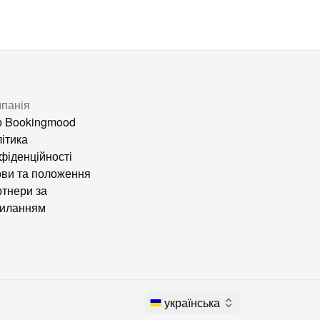
панія
 Bookingmood
ітика
фіденційності
ви та положення
тнери за
силанням
українська