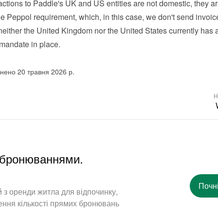
ctions to Paddle's UK and US entities are not domestic, they are
he Peppol requirement, which, in this case, we don't send invoice
neither the United Kingdom nor the United States currently has 
 mandate in place.
нено 20 травня 2026 р.
Н
и бронюваннями.
Почн
 з оренди житла для відпочинку,
ення кількості прямих бронювань