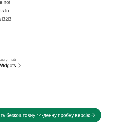
 not 
s to 
a B2B 
аступний
Widgets
іть безкоштовну 14-денну пробну версію