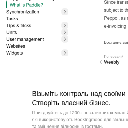
Since transa
What is Paddle?
subject to t
Synchronization
Peppol, as 
Tasks
Tips & tricks
e-invoicing
Units
User management
Востаннє змі
Websites
Widgets
Попередній
Weebly
Візьміть контроль над своїм
Створіть власний бізнес.
Приєднуйтесь до 1200+ незалежних компаній
які використовують Bookingmood для збільш
та зміцнення відносин із гостями.