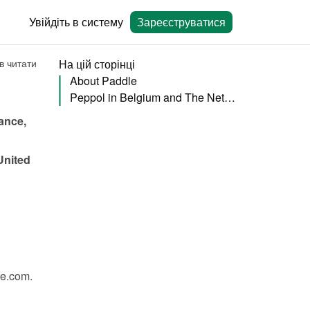
Увійдіть в систему
Зареєструватися
в читати
На цій сторінці
About Paddle
Peppol in Belgium and The Netherlands
nce, 
nited 
le.com
.