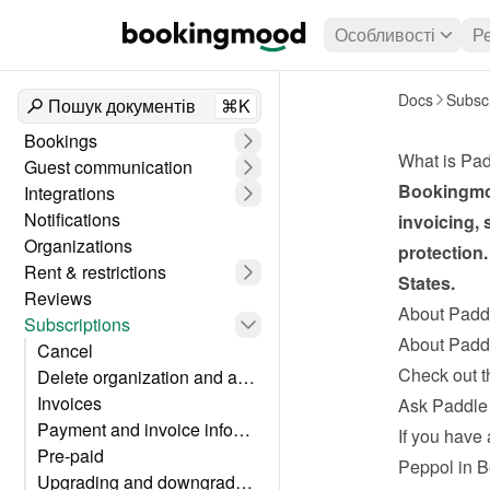
Особливості
Р
Docs
Subscr
Пошук документів
⌘K
Bookings
What is Pa
Guest communication
Bookingmoo
Integrations
Notifications
invoicing, 
Organizations
protection.
Rent & restrictions
States.
Reviews
About Padd
Subscriptions
About Padd
Cancel
Check out t
Delete organization and account
Invoices
Ask Paddle 
Payment and invoice information
If you have 
Pre-paid
Peppol in 
Upgrading and downgrading