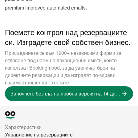
premium
 Improved 
automated emails
.
Поемете контрол над резервациите
си. Изградете свой собствен бизнес.
Присъединете се към 1200+ независими фирми за
отдаване под наем на ваканционни имоти, които
използват Bookingmood, за да увеличат броя на
директните резервации и да изградят по-здрави
взаимоотношения с гостите.
Започнете безплатна пробна версия на 14-дневна версия
Характеристики
Управление на резервациите