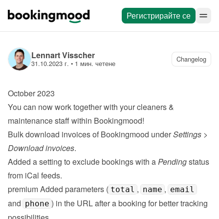
Регистрирайте се
Lennart Visscher
Changelog
31.10.2023 г.
 • 
1 мин. четене
October 2023
You can now work together with your 
cleaners & 
maintenance staff
 within Bookingmood!
Bulk download invoices of Bookingmood under 
Settings
 > 
Download invoices
.
Added a setting to exclude bookings with a 
Pending
 status 
from iCal feeds.
premium
 Added parameters (
, 
, 
total
name
email
and 
) in the URL after a booking for better tracking 
phone
possibilities.