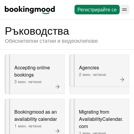
Регистрирайте се
Ръководства
Обяснителни статии и видеоклипове
Accepting online
Agencies
bookings
2 мин. четене
3 мин. четене
Bookingmood as an
Migrating from
availability calendar
AvailabilityCalendar.
1 мин. четене
com
1 мин. четене