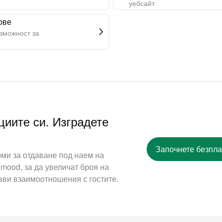
уебсайт
ове
ъзможност за
циите си. Изградете
Започнете безпла
ми за отдаване под наем на
mood, за да увеличат броя на
ави взаимоотношения с гостите.