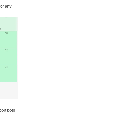
or any 
ort both 