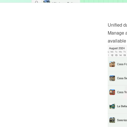
Unified 
Manage al
available