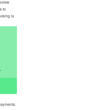
eview 
 to 
king is 
payments. 