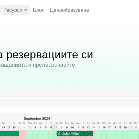
Ресурси
Блог
Ценообразуване
а резервациите си
лащанията и пренасрочвайте