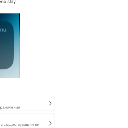
ou stay 
граничения
 в съществуващия ви