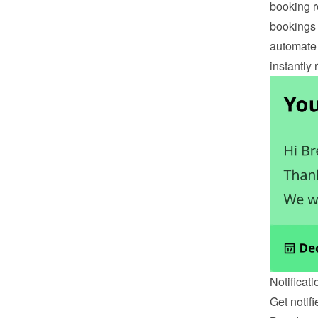
booking r
bookings 
automate 
instantly
Notificati
Get notif