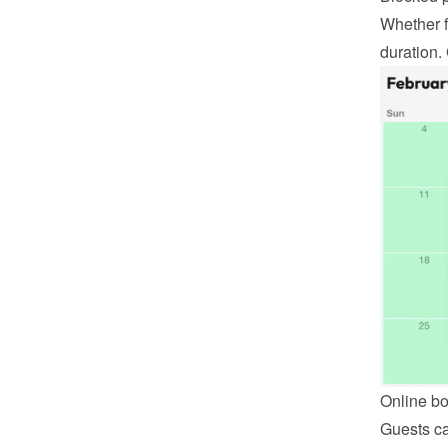
Whether f
duration.
Online b
Guests ca