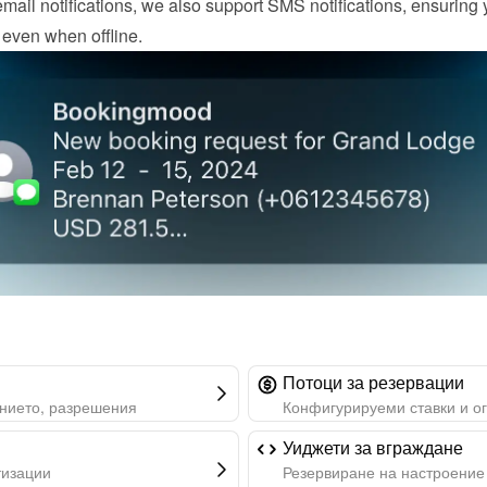
mail notifications, we also support SMS notifications, ensuring y
 even when offline.
Потоци за резервации
нието, разрешения
Конфигурируеми ставки и о
Уиджети за вграждане
тизации
Резервиране на настроение