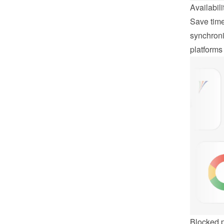
Availabil
Save time
synchroniz
platforms
Blocked 