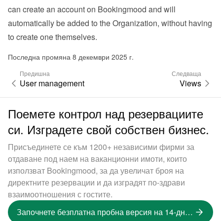
can create an account on Bookingmood and will 
automatically be added to the Organization, without having 
to create one themselves.
Последна промяна 8 декември 2025 г.
Предишна
Следваща
User management
Views
Поемете контрол над резервациите
си. Изградете свой собствен бизнес.
Присъединете се към 1200+ независими фирми за
отдаване под наем на ваканционни имоти, които
използват Bookingmood, за да увеличат броя на
директните резервации и да изградят по-здрави
взаимоотношения с гостите.
Започнете безплатна пробна версия на 14-дневна версия