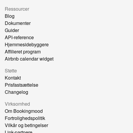
Ressourcer
Blog
Dokumenter
Guider
API-reference
Hjemmesidebyggere
Affilieret program
Airbnb calendar widget
Støtte
Kontakt
Prisfastsættelse
Changelog
Virksomhed
Om Bookingmood
Fortrolighedspolitik
Vilkår og betingelser
Link-partnere