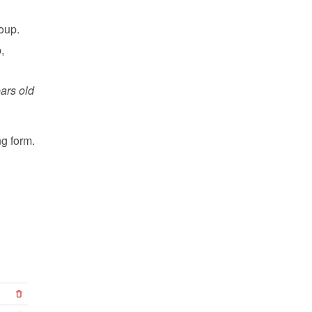
oup.
 
ars old
ng form.