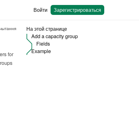
Войти
Зарегистрироваться
 чытання
На этой странице
Add a capacity group
Fields
Example
rs for 
roups 