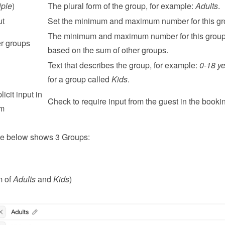
iple
)
The plural form of the group, for example: 
Adults
.
ut
Set the minimum and maximum number for this gr
The minimum and maximum number for this group,
r groups
based on the sum of other groups.
Text that describes the group, for example: 
0-18 ye
for a group called 
Kids
.
cit input in 
Check to require input from the guest in the booki
rm
e below shows 3 Groups:
 of 
Adults
 and 
Kids
)