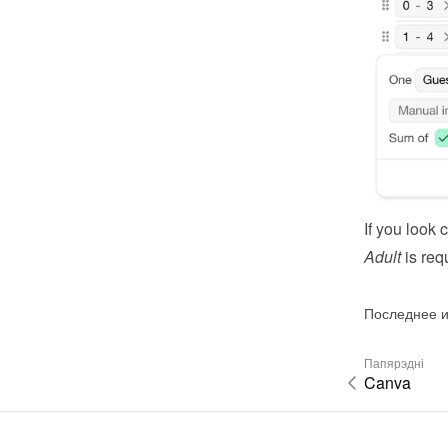
If you look c
Adult
 is req
Последнее и
Папярэдні
Canva