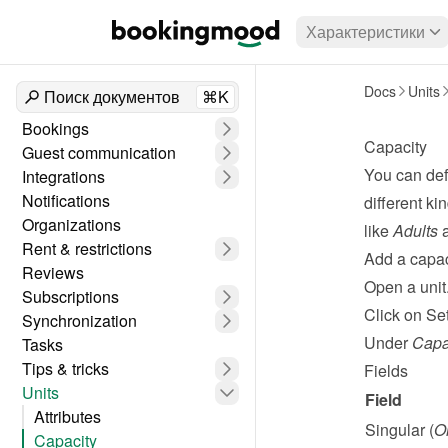
Характеристики
Docs
Units
Поиск документов
⌘K
Bookings
Capacity
Guest communication
You can defi
Integrations
Notifications
different ki
Organizations
like 
Adults
 
Rent & restrictions
Add a capac
Reviews
Open a unit
Subscriptions
Click on Set
Synchronization
Under 
Capa
Tasks
Tips & tricks
Fields
Units
Field
Attributes
Singular (
O
Capacity