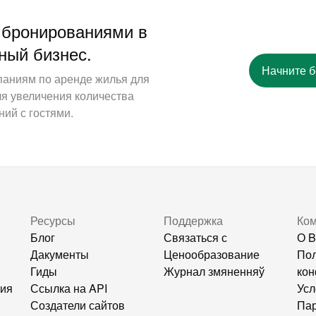
 бронированиями в
ный бизнес.
Начните 
паниям по аренде жилья для
ля увеличения количества
ий с гостями.
Ресурсы
Поддержка
Ко
Блог
Связаться с
О B
Дакументы
Ценообразование
Пол
Гиды
Журнал змяненняў
кон
ния
Ссылка на API
Усл
Создатели сайтов
Пар