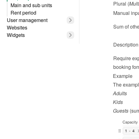
Plural (
Mult
Main and sub units
Rent period
Manual inp
User management
Sum of othe
Websites
Widgets
Description
Require expli
booking fo
Example
The exampl
Adults
Kids
Guests
 (sum