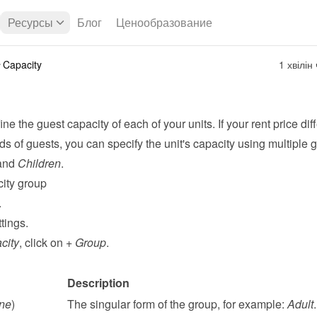
Ресурсы
Блог
Ценообразование
Capacity
1 хвілін
ne the guest capacity of each of your units. If your rent price diffe
nds of guests, you can specify the unit's capacity using multiple g
and 
Children
.
ity group
.
tings.
city
, click on 
+ Group
.
Description
ne
)
The singular form of the group, for example: 
Adult
.