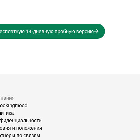
бесплатную 14-дневную пробную версию
мпания
ookingmood
итика
фиденциальности
овия и положения
тнеры по связям