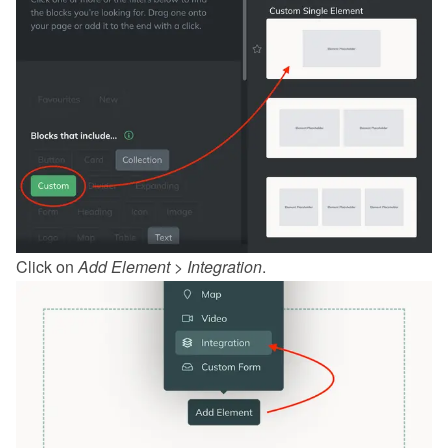
Click on 
Add Element
 > 
Integration
.