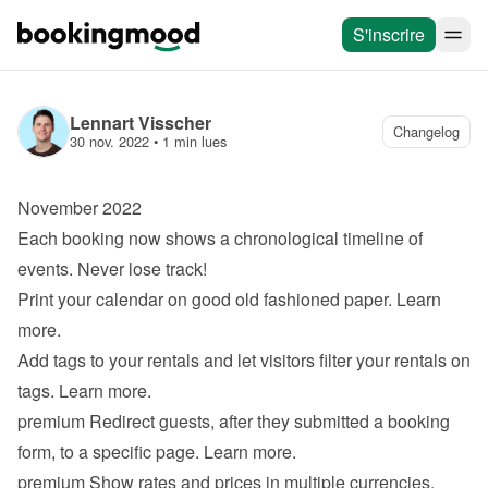
S'inscrire
Lennart Visscher
Changelog
30 nov. 2022
 • 
1 min lues
November 2022
Each booking now shows a chronological timeline of 
events. Never lose track!
Print your calendar on good old fashioned paper. 
Learn 
more
.
Add tags to your rentals and let visitors filter your rentals on 
tags. 
Learn more
.
premium
 Redirect guests, after they submitted a booking 
form, to a specific page. 
Learn more
.
premium
 Show rates and prices in multiple currencies. 