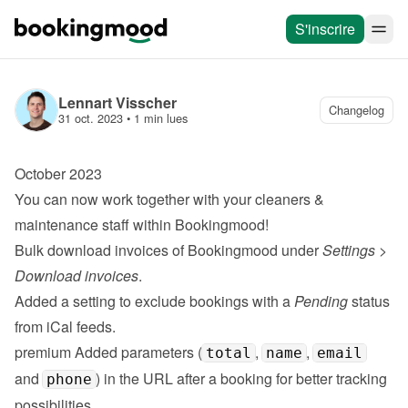
S'inscrire
Lennart Visscher
Changelog
31 oct. 2023
 • 
1 min lues
October 2023
You can now work together with your 
cleaners & 
maintenance staff
 within Bookingmood!
Bulk download invoices of Bookingmood under 
Settings
 > 
Download invoices
.
Added a setting to exclude bookings with a 
Pending
 status 
from iCal feeds.
premium
 Added parameters (
, 
, 
total
name
email
and 
) in the URL after a booking for better tracking 
phone
possibilities.