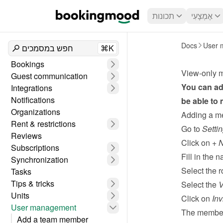
אֶמְצָעִי
תכונות
Docs
User 
⌘K
חפש במסמכים
Bookings
View-only 
Guest communication
You can ad
Integrations
Notifications
be able to
Organizations
Adding a m
Rent & restrictions
Go to 
Setti
Reviews
Click on 
+ 
Subscriptions
Fill in the
Synchronization
Select the r
Tasks
Tips & tricks
Select the 
V
Units
Click on 
Inv
User management
The member 
Add a team member