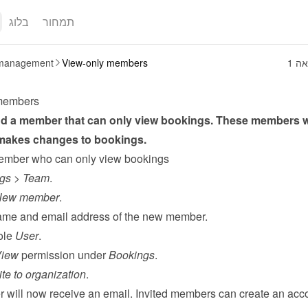
תמחור
בלוג
יאה
View-only members
management
members
d a member that can only view bookings. These members w
 makes changes to bookings.
ember who can only view bookings
ngs
 > 
Team
.
New member
.
 name and email address of the new member.
ole 
User
.
iew
 permission under 
Bookings
.
ite to organization
.
will now receive an email. Invited members can create an acco