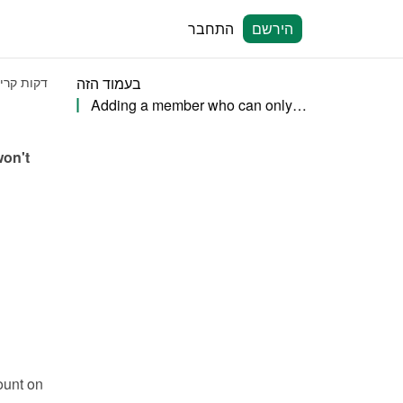
הירשם
התחבר
בעמוד הזה
1 דקות קר
Adding a member who can only view bookings
on't 
unt on 