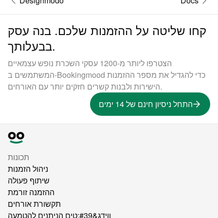
Designmodo
Docs
קחו שליטה על ההזמנות שלכם. בנה עסק
בבעלותך.
הצטרפו ליותר מ-1200 עסקי השכרת נופש עצמאיים
המשתמשים ב-Bookingmood כדי להגדיל את מספר ההזמנות
הישירות ולבנות קשרים חזקים יותר עם האורחים.
התחל ניסיון חינם של 14 ימים
תכונות
ניהול הזמנות
שיתוף פעולה
ההזמנה זורמת
תקשורת אורחים
ווידג&#39;טים הניתנים להטמעה