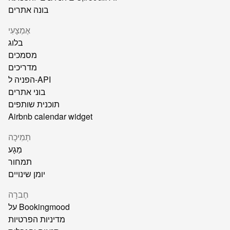
בונה אתרים
אֶמְצָעִי
בלוג
מסמכים
מדריכים
הפניה ל-API
בוני אתרים
תוכנית שותפים
Airbnb calendar widget
תְמִיכָה
מַגָע
תמחור
יומן שינויים
חֶברָה
על Bookingmood
מדיניות הפרטיות