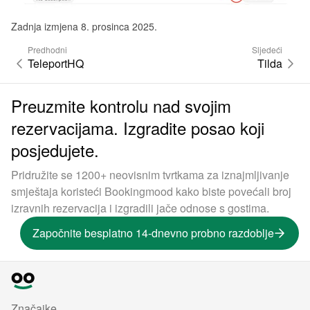
Zadnja izmjena 8. prosinca 2025.
Predhodni
Sljedeći
TeleportHQ
Tilda
Preuzmite kontrolu nad svojim
rezervacijama. Izgradite posao koji
posjedujete.
Pridružite se 1200+ neovisnim tvrtkama za iznajmljivanje
smještaja koristeći Bookingmood kako biste povećali broj
izravnih rezervacija i izgradili jače odnose s gostima.
Započnite besplatno 14-dnevno probno razdoblje
Značajke