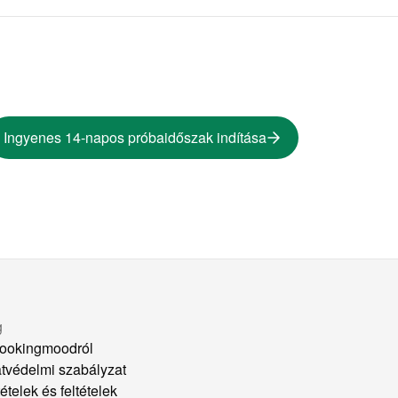
Ingyenes 14-napos próbaidőszak indítása
g
ookingmoodról
tvédelmi szabályzat
ételek és feltételek