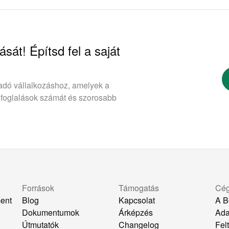
ását! Építsd fel a saját
adó vállalkozáshoz, amelyek a
 foglalások számát és szorosabb
Források
Támogatás
Cé
ent
Blog
Kapcsolat
A B
Dokumentumok
Árképzés
Ada
k
Útmutatók
Changelog
Felt