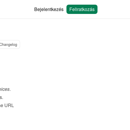
Bejelentkezés
Feliratkozás
Changelog
oices
.
s.
the URL 