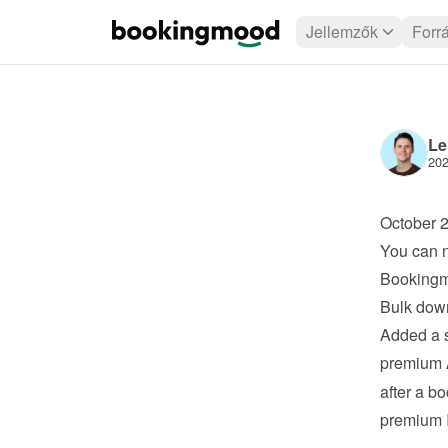
Jellemzők
Forr
Le
202
October 
You can n
Booking
Bulk dow
Added a s
premium
after a bo
premium