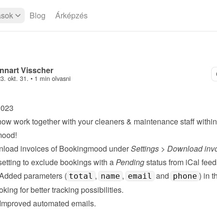
ások
Blog
Árképzés
nnart Visscher
3. okt. 31.
 • 
1 min olvasni
2023
ow work together with your 
cleaners & maintenance staff
 within 
mood!
nload invoices of Bookingmood under 
Settings
 > 
Download inv
etting to exclude bookings with a 
Pending
 status from iCal feed
 Added parameters (
, 
, 
 and 
) in 
total
name
email
phone
oking for better tracking possibilities.
 Improved 
automated emails
.