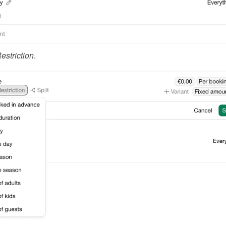
estriction
.