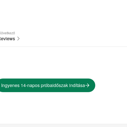
Következő
eviews
Ingyenes 14-napos próbaidőszak indítása