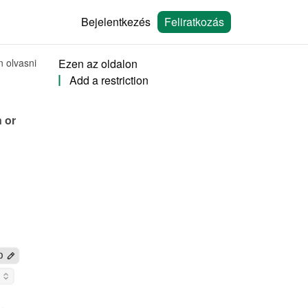
Bejelentkezés
Feliratkozás
n olvasni
Ezen az oldalon
Add a restriction
 or 