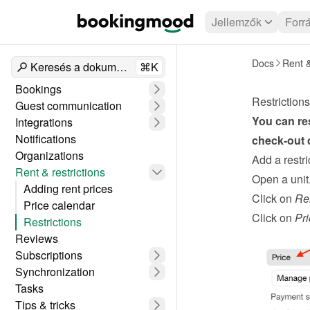
Jellemzők
Forr
Docs
Rent &
Keresés a dokumentumokban
⌘K
Bookings
Restrictions
Guest communication
You can res
Integrations
Notifications
check-out 
Organizations
Add a restri
Rent & restrictions
Open a unit
Adding rent prices
Click on 
Re
Price calendar
Click on 
Pri
Restrictions
Reviews
Subscriptions
Synchronization
Tasks
Tips & tricks