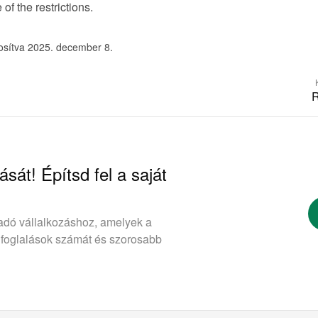
f the restrictions.
osítva 2025. december 8.
R
ását! Építsd fel a saját
adó vállalkozáshoz, amelyek a
 foglalások számát és szorosabb