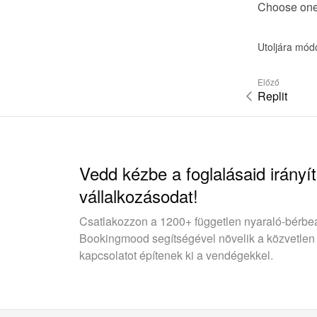
Choose one o
Utoljára mód
Előző
Replit
Vedd kézbe a foglalásaid irányít
vállalkozásodat!
Csatlakozzon a 1200+ független nyaraló-bérbe
Bookingmood segítségével növelik a közvetlen
kapcsolatot építenek ki a vendégekkel.