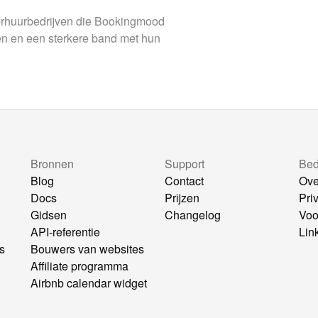
verhuurbedrijven die Bookingmood
en en een sterkere band met hun
Bronnen
Support
Bedr
Blog
Contact
Ove
Docs
Prijzen
Pri
Gidsen
Changelog
Voo
API-referentie
Lin
s
Bouwers van websites
Affiliate programma
Airbnb calendar widget