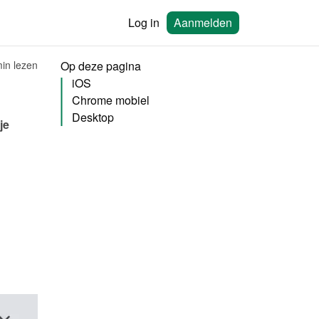
Log in
Aanmelden
in lezen
Op deze pagina
iOS
Chrome mobiel
Desktop
e 