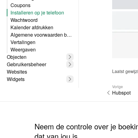
Coupons
Installeren op je telefoon
Wachtwoord
Kalender afdrukken
Algemene voorwaarden boekingsformulier
Vertalingen
Weergaven
Objecten
Gebruikersbeheer
Laatst gewij
Websites
Widgets
Vorige
Hubspot
Neem de controle over je boeki
dat van jou is.