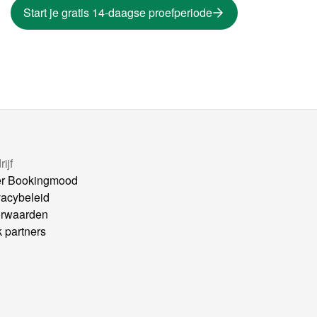
Start je gratis 14-daagse proefperiode
ijf
r Bookingmood
vacybeleid
rwaarden
k partners