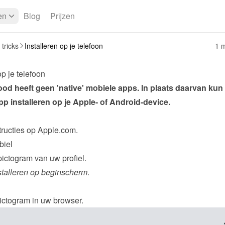
en
Blog
Prijzen
 tricks
Installeren op je telefoon
1 m
op je telefoon
 heeft geen 'native' mobiele apps. In plaats daarvan kun j
p installeren op je Apple- of Android-device.
ructies
 op Apple.com.
iel
pictogram van uw profiel.
stalleren op beginscherm
.
pictogram in uw browser.