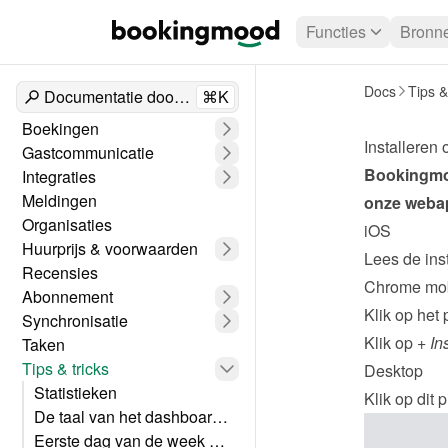
Functies
Bronn
Docs
Tips &
Documentatie doorzoeken
⌘K
Boekingen
Installeren 
Gastcommunicatie
Bookingmood
Integraties
Meldingen
onze webap
Organisaties
iOS
Huurprijs & voorwaarden
Lees de inst
Recensies
Chrome mob
Abonnement
Klik op het 
Synchronisatie
Klik op 
+ In
Taken
Tips & tricks
Desktop
Statistieken
Klik op dit 
De taal van het dashboard wijzigen
Eerste dag van de week wijzigen