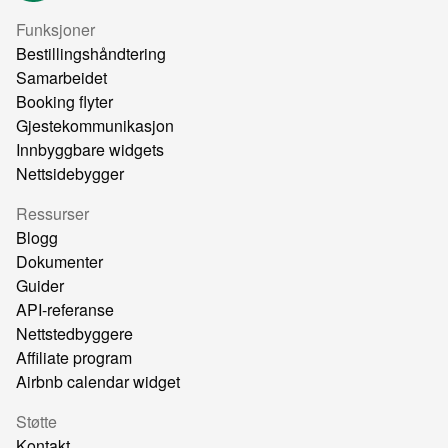
Funksjoner
Bestillingshåndtering
Samarbeidet
Booking flyter
Gjestekommunikasjon
Innbyggbare widgets
Nettsidebygger
Ressurser
Blogg
Dokumenter
Guider
API-referanse
Nettstedbyggere
Affiliate program
Airbnb calendar widget
Støtte
Kontakt