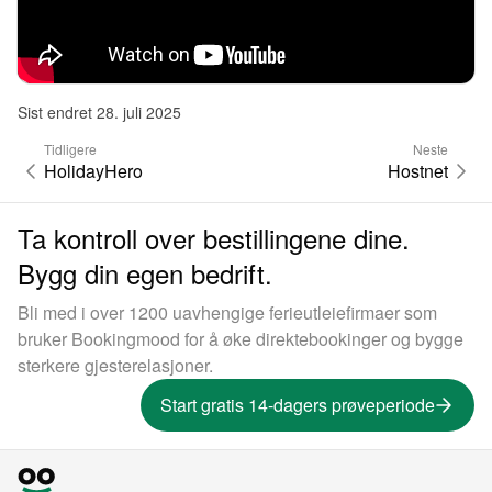
Sist endret 28. juli 2025
Tidligere
Neste
HolidayHero
Hostnet
Ta kontroll over bestillingene dine.
Bygg din egen bedrift.
Bli med i over 1200 uavhengige ferieutleiefirmaer som
bruker Bookingmood for å øke direktebookinger og bygge
sterkere gjesterelasjoner.
Start gratis 14-dagers prøveperiode