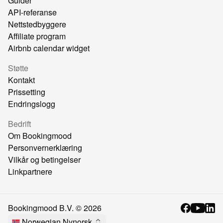
Guider
API-referanse
Nettstedbyggere
Affiliate program
Airbnb calendar widget
Støtte
Kontakt
Prissetting
Endringslogg
Bedrift
Om Bookingmood
Personvernerklæring
Vilkår og betingelser
Linkpartnere
Bookingmood B.V. ©
2026
Norwegian Nynorsk