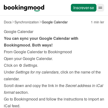
Inscrever-se
Docs
Synchronization
Google Calendar
1 min ler
Google Calendar
You can sync your Google Calendar with 
Bookingmood. Both ways!
From Google Calendar to Bookingmood
Open your Google Calendar.
Click on ⚙️ 
Settings
.
Under 
Settings for my calendars
, click on the name of the 
calendar.
Scroll down and copy the link in the 
Secret address in iCal 
format
 section.
Go to Bookingmood and follow the 
instructions to import an 
iCal feed
.