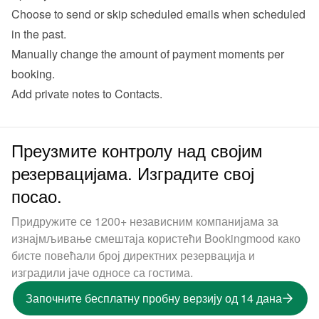
Choose to send or skip scheduled emails when scheduled 
in the past.
Manually change the amount of payment moments per 
booking.
Add private notes to Contacts.
Преузмите контролу над својим
резервацијама. Изградите свој
посао.
Придружите се 1200+ независним компанијама за
изнајмљивање смештаја користећи Bookingmood како
бисте повећали број директних резервација и
изградили јаче односе са гостима.
Започните бесплатну пробну верзију од 14 дана