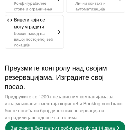
Конфигурабилне
Лични контакт и
стопе и ограничења
аутоматизација
Виџети који се
могу уградити
Боокингмоод на
вашој постојећој веб
локацији
Преузмите контролу над својим
резервацијама. Изградите свој
посао.
Придружите се 1200+ независним компанијама за
изнајмљивање смештаја користећи Bookingmood како
бисте повећали број директних резервација и
изградили јаче односе са гостима.
Започните бесплатну пробну верзију од 14 дана