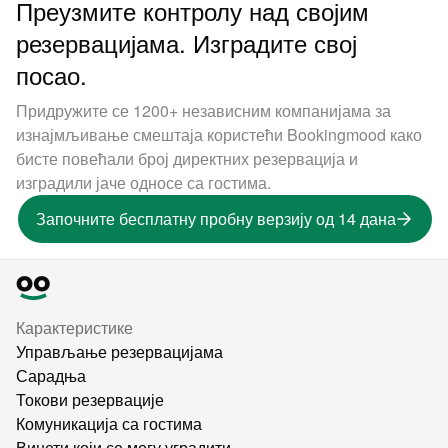
Преузмите контролу над својим
резервацијама. Изградите свој
посао.
Придружите се 1200+ независним компанијама за
изнајмљивање смештаја користећи Bookingmood како
бисте повећали број директних резервација и
изградили јаче односе са гостима.
Започните бесплатну пробну верзију од 14 дана
Карактеристике
Управљање резервацијама
Сарадња
Токови резервације
Комуникација са гостима
Виџети који се могу уградити