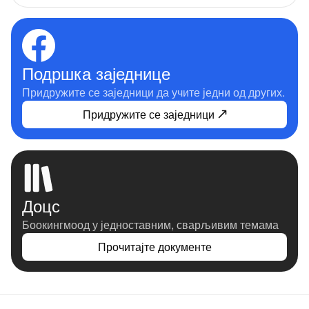
Подршка заједнице
Придружите се заједници да учите једни од других.
Придружите се заједници
Доцс
Боокингмоод у једноставним, сварљивим темама
Прочитајте документе