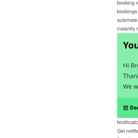
booking r
bookings 
automate 
instantly
Notificati
Get notif