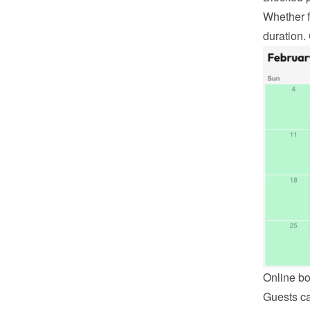
Whether f
duration.
Online b
Guests ca