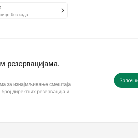
а
нице без кода
им резервацијама.
Започни
ама за изнајмљивање смештаја
 број директних резервација и