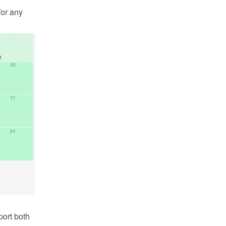
or any 
ort both 