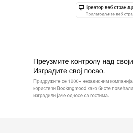
Креатор веб страниц
Прилагодљиве веб стра
Преузмите контролу над свој
Изградите свој посао.
Придружите се 1200+ независним компаниј
користећи Bookingmood како бисте повећали
изградили јаче односе са гостима.