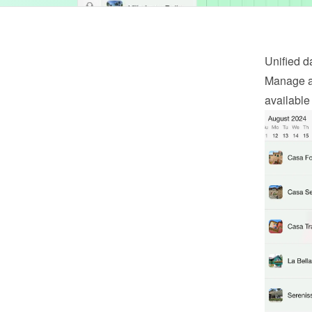
Unified 
Manage al
available