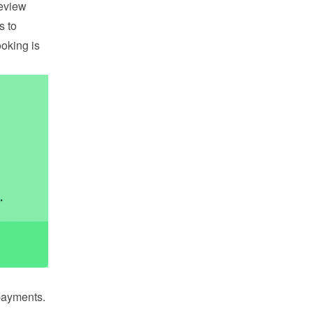
eview 
 to 
king is 
payments. 