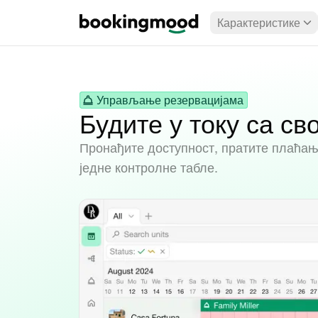
Карактеристике
Управљање резервацијама
Будите у току са св
Пронађите доступност, пратите плаћања
једне контролне табле.