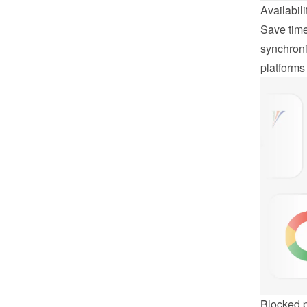
Availabil
Save time
synchroniz
platforms
Blocked 