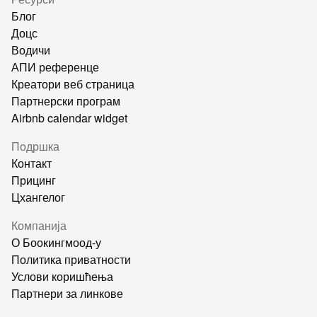
Блог
Доцс
Водичи
АПИ референце
Креатори веб страница
Партнерски програм
Airbnb calendar widget
Подршка
Контакт
Прицинг
Цхангелог
Компанија
О Боокингмоод-у
Политика приватности
Услови коришћења
Партнери за линкове