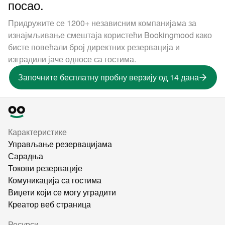
посао.
Придружите се 1200+ независним компанијама за
изнајмљивање смештаја користећи Bookingmood како
бисте повећали број директних резервација и
изградили јаче односе са гостима.
Започните бесплатну пробну верзију од 14 дана
Карактеристике
Управљање резервацијама
Сарадња
Токови резервације
Комуникација са гостима
Виџети који се могу уградити
Креатор веб страница
Ресурси