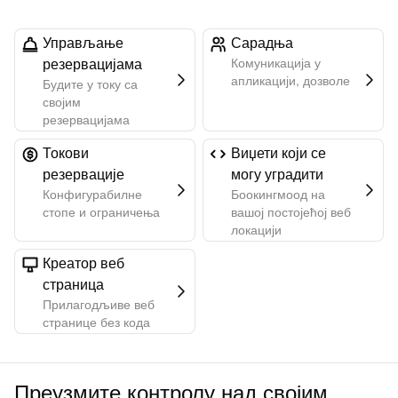
Управљање
Сарадња
резервацијама
Комуникација у
апликацији, дозволе
Будите у току са
својим
резервацијама
Токови
Виџети који се
резервације
могу уградити
Конфигурабилне
Боокингмоод на
стопе и ограничења
вашој постојећој веб
локацији
Креатор веб
страница
Прилагодљиве веб
странице без кода
Преузмите контролу над својим