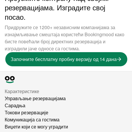
резервацијама. Изградите свој
посао.
Придружите се 1200+ независним компанијама за
изнајмљивање смештаја користећи Bookingmood како
бисте повећали број директних резервација и
изградили јаче односе са гостима.
Започните бесплатну пробну верзију од 14 дана
Карактеристике
Управљање резервацијама
Сарадња
Токови резервације
Комуникација са гостима
Виџети који се могу уградити