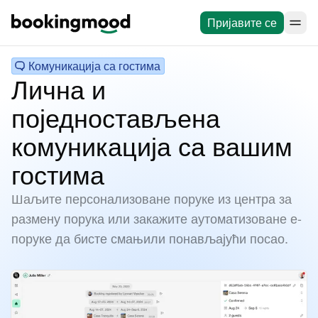
Пријавите се
Комуникација са гостима
Лична и
поједностављена
комуникација са вашим
гостима
Шаљите персонализоване поруке из центра за
размену порука или закажите аутоматизоване е-
поруке да бисте смањили понављајући посао.