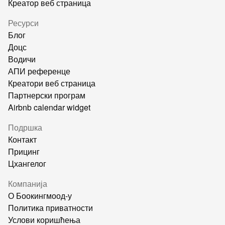
Креатор веб страница
Ресурси
Блог
Доцс
Водичи
АПИ референце
Креатори веб страница
Партнерски програм
Airbnb calendar widget
Подршка
Контакт
Прицинг
Цхангелог
Компанија
О Боокингмоод-у
Политика приватности
Услови коришћења