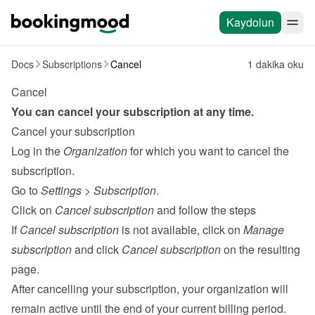
Kaydolun
Docs
Subscriptions
Cancel
1 dakika oku
Cancel
You can cancel your subscription at any time.
Cancel your subscription
Log in the 
Organization
 for which you want to cancel the 
subscription.
Go to 
Settings
 > 
Subscription
.
Click on 
Cancel subscription
 and follow the steps

If 
Cancel subscription
 is not available, click on 
Manage 
subscription
 and click 
Cancel subscription
 on the resulting 
page.
After cancelling your subscription, your organization will 
remain active until the end of your current billing period.