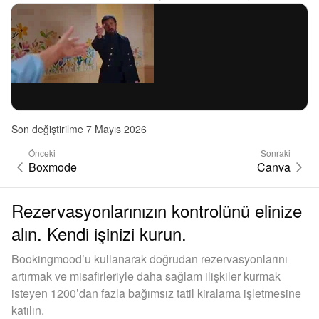
Son değiştirilme 7 Mayıs 2026
Önceki
Sonraki
Boxmode
Canva
Rezervasyonlarınızın kontrolünü elinize
alın. Kendi işinizi kurun.
Bookingmood’u kullanarak doğrudan rezervasyonlarını
artırmak ve misafirleriyle daha sağlam ilişkiler kurmak
isteyen 1200’dan fazla bağımsız tatil kiralama işletmesine
katılın.