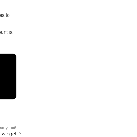
s to 
unt is 
аступний
a widget