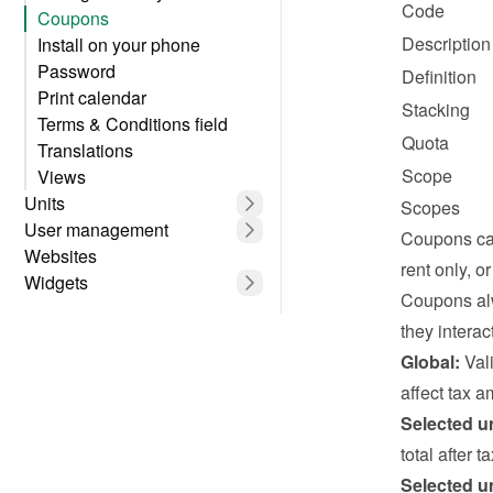
Code
Coupons
Description
Install on your phone
Password
Definition
Print calendar
Stacking
Terms & Conditions field
Quota
Translations
Scope
Views
Units
Scopes
User management
Coupons can
Websites
rent only, o
Widgets
Coupons alw
they interact
Global:
 Val
affect tax a
Selected un
total after 
Selected un