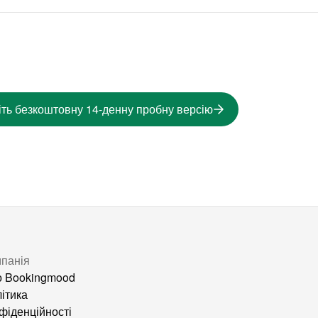
іть безкоштовну 14-денну пробну версію
панія
 Bookingmood
ітика
фіденційності