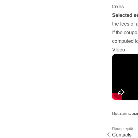
taxes.
Selected s
the fees of 
If the coupo
computed fo
Video
Востаннє змі
Попередній
Contacts