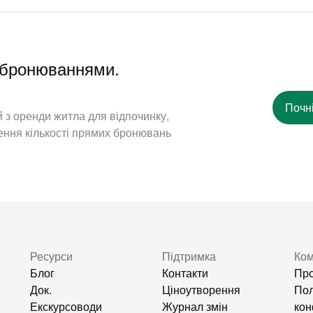
и бронюваннями.
Почн
 з оренди житла для відпочинку,
ення кількості прямих бронювань
Ресурси
Підтримка
Ком
Блог
Контакти
Про
Док.
Ціноутворення
Пол
Екскурсоводи
Журнал змін
кон