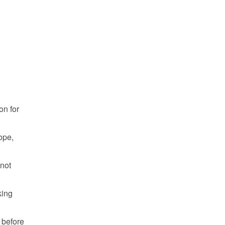
n for 
pe, 
not 
ing 
 before 