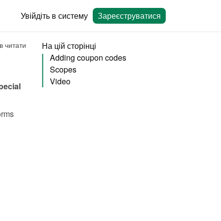
Увійдіть в систему
Зареєструватися
в читати
На цій сторінці
Adding coupon codes
Scopes
Video
ecial 
rms 