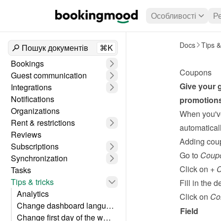
Особливості
Р
Docs
Tips &
Пошук документів
⌘K
Bookings
Coupons
Guest communication
Give your g
Integrations
Notifications
promotions
Organizations
When you've
Rent & restrictions
automaticall
Reviews
Adding cou
Subscriptions
Go to 
Coup
Synchronization
Click on 
+ 
Tasks
Tips & tricks
Fill in the de
Analytics
Click on 
Co
Change dashboard language
Field
Change first day of the week