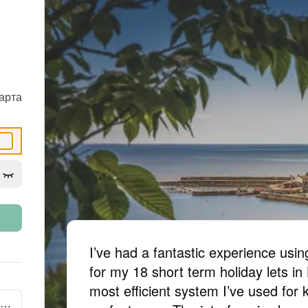
арта
I’ve had a fantastic experience us
for my 18 short term holiday lets in
most efficient system I’ve used for 
ть с Facebook