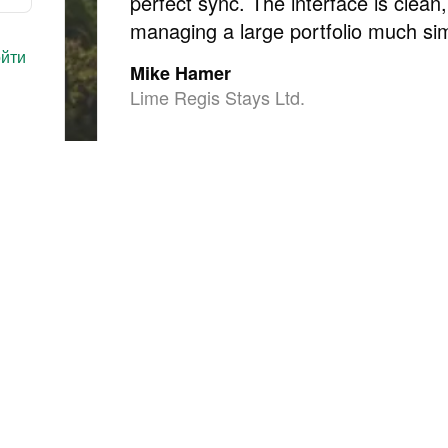
perfect sync. The interface is clean
managing a large portfolio much si
йти
Mike Hamer
Lime Regis Stays Ltd.