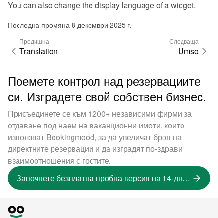
You can also 
change the display language of a widget
.
Последна промяна 8 декември 2025 г.
Предишна
Следваща
Translation
Umso
Поемете контрол над резервациите
си. Изградете свой собствен бизнес.
Присъединете се към 1200+ независими фирми за
отдаване под наем на ваканционни имоти, които
използват Bookingmood, за да увеличат броя на
директните резервации и да изградят по-здрави
взаимоотношения с гостите.
Започнете безплатна пробна версия на 14-дневна версия