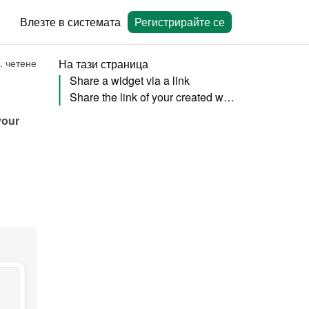
Влезте в системата
Регистрирайте се
. четене
На тази страница
Share a widget via a link
Share the link of your created website (add-on)
our 