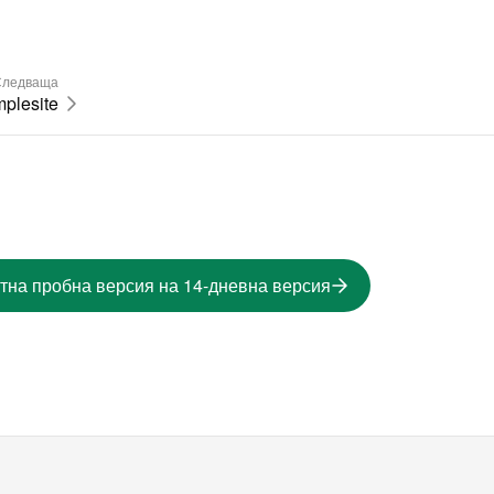
ледваща
plesite
тна пробна версия на 14-дневна версия