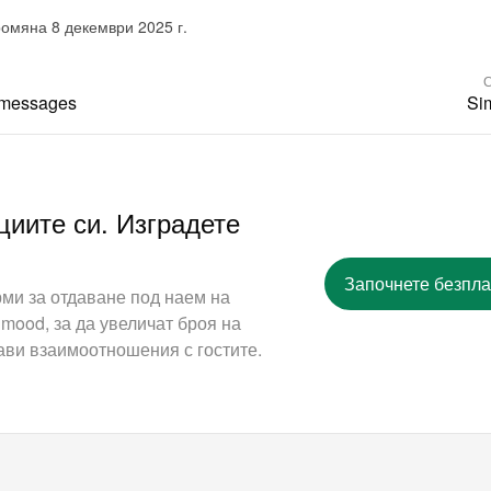
омяна 8 декември 2025 г.
С
 messages
Sim
циите си. Изградете
Започнете безпла
ми за отдаване под наем на
mood, за да увеличат броя на
ави взаимоотношения с гостите.