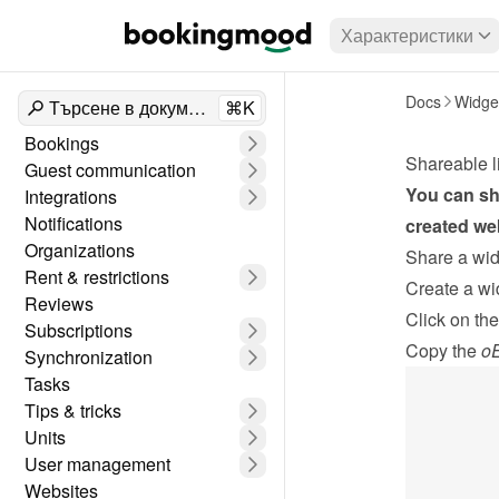
Характеристики
Docs
Widge
Търсене в документи
⌘K
Bookings
Shareable l
Guest communication
You can sha
Integrations
Notifications
created web
Organizations
Share a widg
Rent & restrictions
Create a wi
Reviews
Click on the
Subscriptions
Copy the 
oE
Synchronization
Tasks
Tips & tricks
Units
User management
Websites