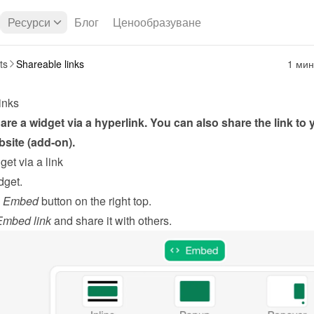
Ресурси
Блог
Ценообразуване
ts
Shareable links
1 мин
inks
re a widget via a hyperlink. You can also share the link to y
site (add-on).
et via a link
dget
.
 
Embed
 button on the right top.
mbed link
 and share it with others.