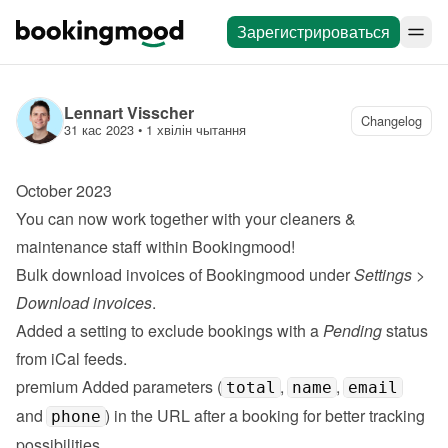
Зарегистрироваться
Lennart Visscher
Changelog
31 кас 2023
 • 
1 хвілін чытання
October 2023
You can now work together with your 
cleaners & 
maintenance staff
 within Bookingmood!
Bulk download invoices of Bookingmood under 
Settings
 > 
Download invoices
.
Added a setting to exclude bookings with a 
Pending
 status 
from iCal feeds.
premium
 Added parameters (
, 
, 
total
name
email
and 
) in the URL after a booking for better tracking 
phone
possibilities.