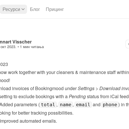
Ресурси
Блог
Прицинг
nnart Visscher
 окт 2023.
 • 
1 мин читања
2023
ow work together with your 
cleaners & maintenance staff
 within 
mood!
nload invoices of Bookingmood under 
Settings
 > 
Download inv
etting to exclude bookings with a 
Pending
 status from iCal feed
 Added parameters (
, 
, 
 and 
) in 
total
name
email
phone
oking for better tracking possibilities.
 Improved 
automated emails
.