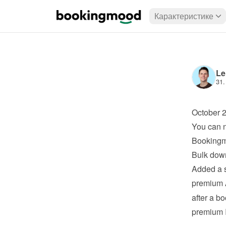
Карактеристике
Le
31.
October 
You can n
Booking
Bulk dow
Added a s
premium
after a bo
premium