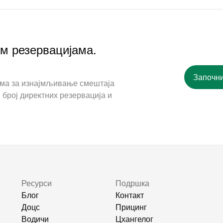
им резервацијама.
Започни
ама за изнајмљивање смештаја
 број директних резервација и
Ресурси
Подршка
Блог
Контакт
Доцс
Прицинг
Водичи
Цхангелог