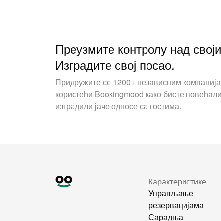
Преузмите контролу над свој
Изградите свој посао.
Придружите се 1200+ независним компаниј
користећи Bookingmood како бисте повећали
изградили јаче односе са гостима.
Карактеристике
Управљање
резервацијама
Сарадња