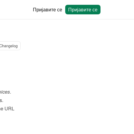
Пријавите се
Пријавите се
Changelog
oices
.
s.
the URL 