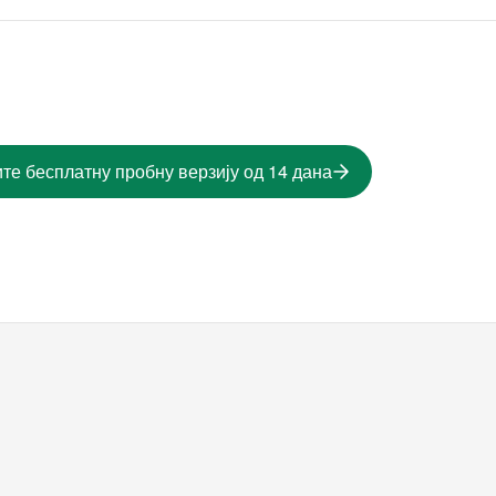
те бесплатну пробну верзију од 14 дана