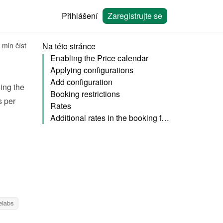
Přihlášení
Zaregistrujte se
 min číst
Na této stránce
Enabling the Price calendar
Applying configurations
Add configuration
, you can also specify your rent pricing using the 
Booking restrictions
 per 
Rates
Additional rates in the booking form