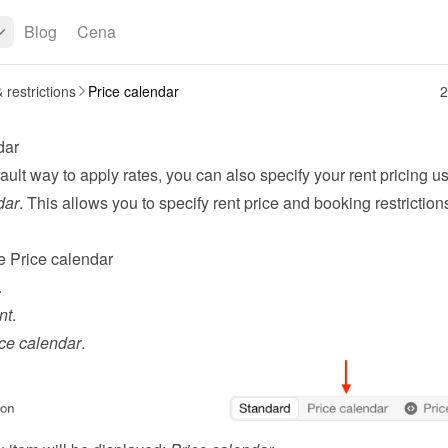
Blog
Cena
 restrictions
Price calendar
2
dar
ault way to apply 
rates
dar
. This allows you to specify rent price and booking restrictions
e Price calendar
.
nt
.
ce calendar
.