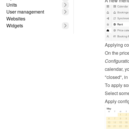
A new menu 
Units
User management
Websites
Widgets
Applying co
Configurati
calendar, yo
"closed", i
To apply so
Select some
Apply config