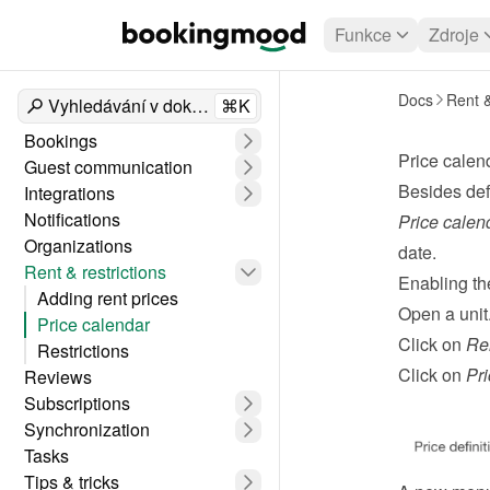
Funkce
Zdroje
Docs
Rent &
Vyhledávání v dokumentech
⌘K
Bookings
Price calen
Guest communication
Besides def
Integrations
Notifications
Price calen
Organizations
date.
Rent & restrictions
Enabling th
Adding rent prices
Open a unit
Price calendar
Click on 
Re
Restrictions
Click on 
Pri
Reviews
Subscriptions
Synchronization
Tasks
Tips & tricks