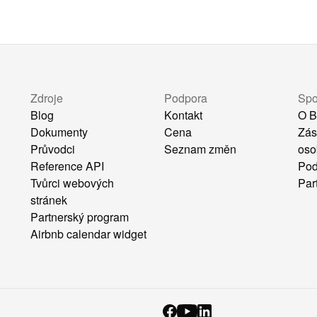
Zdroje
Podpora
Spo
Blog
Kontakt
O B
Dokumenty
Cena
Zás
Průvodci
Seznam změn
oso
Reference API
Pod
Tvůrci webových
Par
stránek
Partnerský program
Airbnb calendar widget