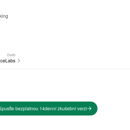
ing 
Další
iceLabs
Spusťte bezplatnou 14denní zkušební verzi