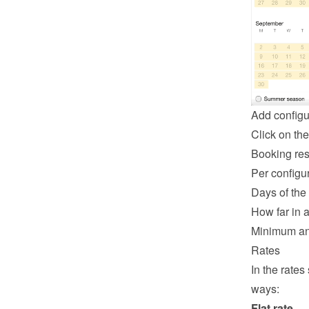
Add configu
Click on the
Booking rest
Per configur
Days of the
How far in 
Minimum an
Rates
In the rates
ways:
Flat rate