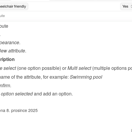
bute
.
pearance
.
ew attribute
.
ription
e select
 (one option possible) or 
Multi select
 (multiple options p
ame of the attribute, for example: 
Swimming pool
nfirm
.
option selected
 and add an option.
na 8. prosince 2025