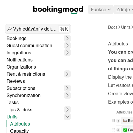
Funkce
Zdroje
Docs
Units
Vyhledávání v dokumentech
⌘K
Bookings
Attributes
Guest communication
You can cre
Integrations
Notifications
you can add
Organizations
of things c
Rent & restrictions
Display the 
Reviews
Let visitors 
Subscriptions
Create view
Synchronization
Examples of
Tasks
Tips & tricks
Units
Attributes
Capacity