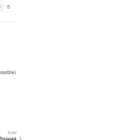
ossible)
Další
Base44