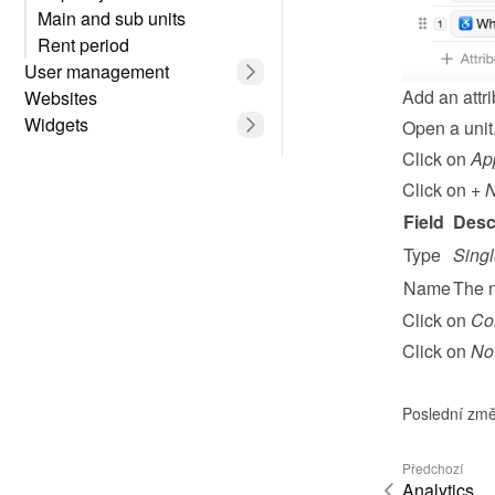
Main and sub units
Rent period
User management
Add an attri
Websites
Widgets
Open a unit
Click on 
Ap
Click on 
+ N
Field
Desc
Type
Singl
Name
The n
Click on 
Co
Click on 
No 
Poslední změ
Předchozí
Analytics