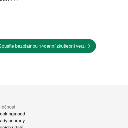
Spusťte bezplatnou 14denní zkušební verzi
lečnost
ookingmood
ady ochrany
bních údajů