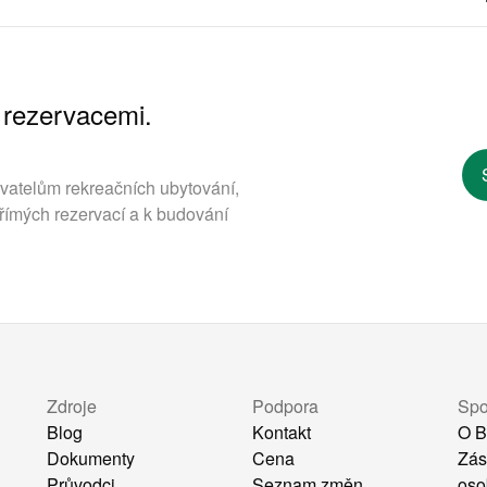
 rezervacemi.
ovatelům rekreačních ubytování,
římých rezervací a k budování
Zdroje
Podpora
Spo
Blog
Kontakt
O B
Dokumenty
Cena
Zás
Průvodci
Seznam změn
oso