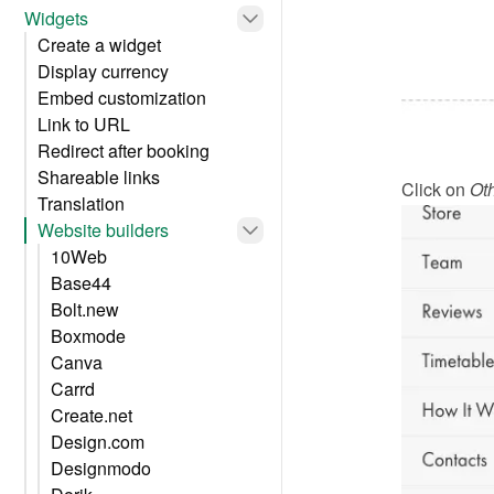
Widgets
Create a widget
Display currency
Embed customization
Link to URL
Redirect after booking
Shareable links
Click on 
Ot
Translation
Website builders
10Web
Base44
Bolt.new
Boxmode
Canva
Carrd
Create.net
Design.com
Designmodo