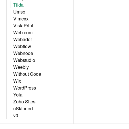
Tilda
Umso
Vimexx
VistaPrint
Web.com
Webador
Webflow
Webnode
Webstudio
Weebly
Without Code
Wix
WordPress
Yola
Zoho Sites
uSkinned
v0