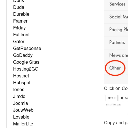
Dorik
Duda
Durable
Framer
Friday
Fullfront
Gator
GetResponse
GoDaddy
Google Sites
Hosting2GO
Hostnet
Hubspot
Click on 
Co
Ionos
Jimdo
Joomla
JouwWeb
Lovable
Copy and pa
MailerLite