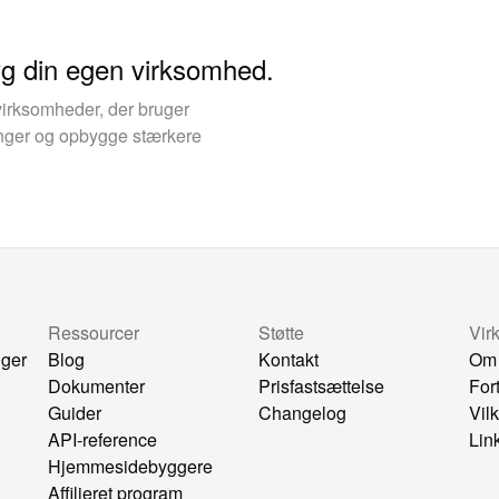
yg din egen virksomhed.
virksomheder, der bruger
kinger og opbygge stærkere
Ressourcer
Støtte
Vir
nger
Blog
Kontakt
Om
Dokumenter
Prisfastsættelse
For
Guider
Changelog
Vil
API-reference
Lin
Hjemmesidebyggere
Affilieret program