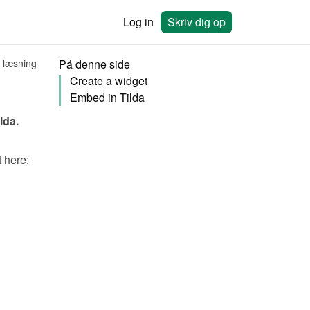
Log in
Skriv dig op
 læsning
På denne side
Create a widget
Embed in Tilda
ilda
.
You will need to create a widget in Bookingmood first. Learn how to create it here: 