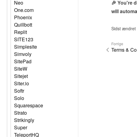
🎉 You're 
Neo
One.com
will automa
Phoenix
Quillbott
Sidst ændret
Replit
SITE123
Forrige
Simplesite
Terms & Con
Simvoly
SitePad
SiteW
Sitejet
Siter.io
Softr
Solo
Squarespace
Strato
Strikingly
Super
TeleportHQ