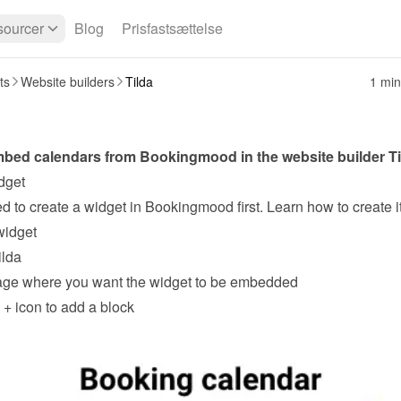
ourcer
Blog
Prisfastsættelse
ts
Website builders
Tilda
1 min
bed calendars from Bookingmood in the website builder 
T
dget
widget
ilda
age where you want the widget to be embedded
 
+
 icon to add a block