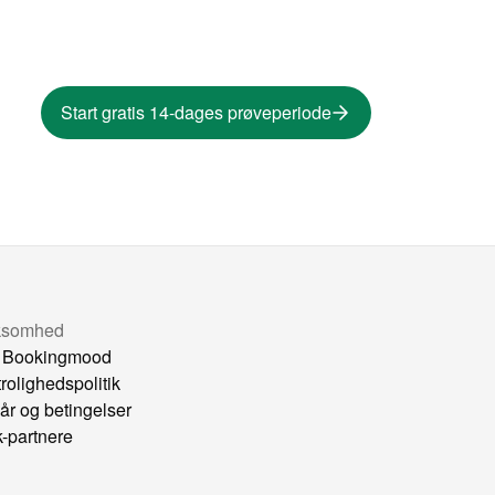
Start gratis 14-dages prøveperiode
ksomhed
 Bookingmood
trolighedspolitik
kår og betingelser
k-partnere