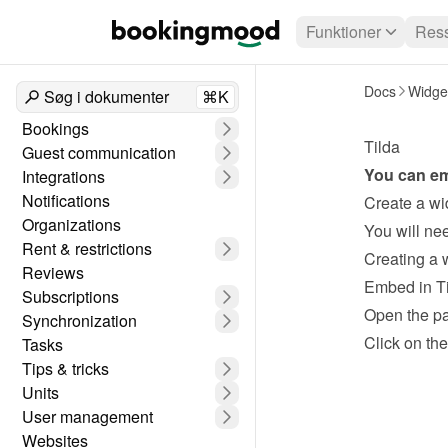
Funktioner
Ress
Docs
Widge
Søg i dokumenter
⌘K
Bookings
Tilda
Guest communication
You can em
Integrations
Notifications
Create a wi
Organizations
Rent & restrictions
Creating a 
Reviews
Embed in T
Subscriptions
Open the p
Synchronization
Click on the
Tasks
Tips & tricks
Units
User management
Websites