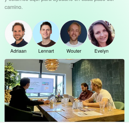
camino.
Adriaan
Lennart
Wouter
Evelyn