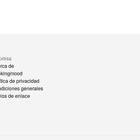
presa
rca de
okingmood
ítica de privacidad
diciones generales
ios de enlace