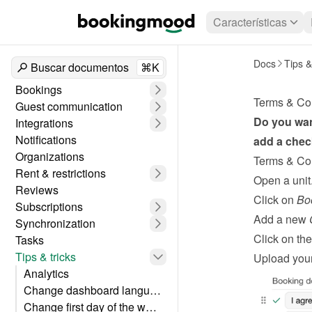
Características
Docs
Tips &
Buscar documentos
⌘K
Bookings
Terms & Con
Guest communication
Do you wan
Integrations
Notifications
add a check
Organizations
Terms & Cond
Rent & restrictions
Open a unit
Reviews
Click on 
Bo
Subscriptions
Add a new 
Synchronization
Click on the
Tasks
Tips & tricks
Upload your
Analytics
Change dashboard language
Change first day of the week