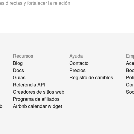
 directas y fortalecer la relación
Recursos
Ayuda
Em
Blog
Contacto
Ace
Docs
Precios
Bo
Guías
Registro de cambios
Pol
Referencia API
Con
Creadores de sitios web
Soc
Programa de afiliados
eb
Airbnb calendar widget