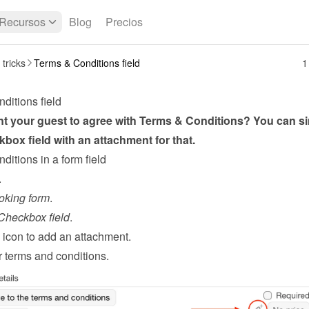
Recursos
Blog
Precios
 tricks
Terms & Conditions field
1
ditions field
t your guest to agree with Terms & Conditions? You can si
box field with an attachment for that.
itions in a form field
.
oking form
.
Checkbox field
.
 icon to add an attachment.
 terms and conditions.